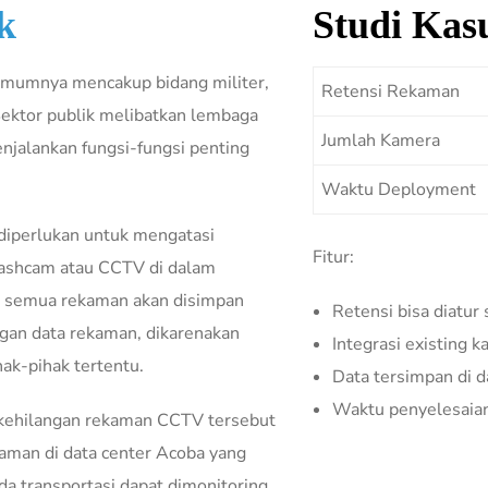
k
Studi Kas
 umumnya mencakup bidang militer,
Retensi Rekaman
Sektor publik melibatkan lembaga
Jumlah Kamera
jalankan fungsi-fungsi penting
Waktu Deployment
 diperlukan untuk mengatasi
Fitur:
 dashcam atau CCTV di dalam
dan semua rekaman akan disimpan
Retensi bisa diatur 
angan data rekaman, dikarenakan
Integrasi existing 
ak-pihak tertentu.
Data tersimpan di da
Waktu penyelesaian
kehilangan rekaman CCTV tersebut
 aman di data center Acoba yang
a transportasi dapat dimonitoring