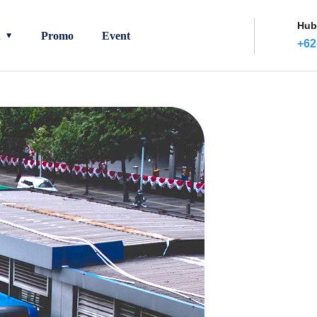
Hub
n
Promo
Event
+62