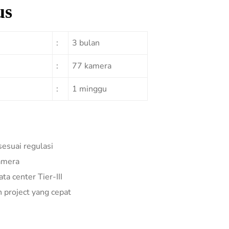
us
:
3 bulan
:
77 kamera
:
1 minggu
sesuai regulasi
kamera
ta center Tier-III
 project yang cepat